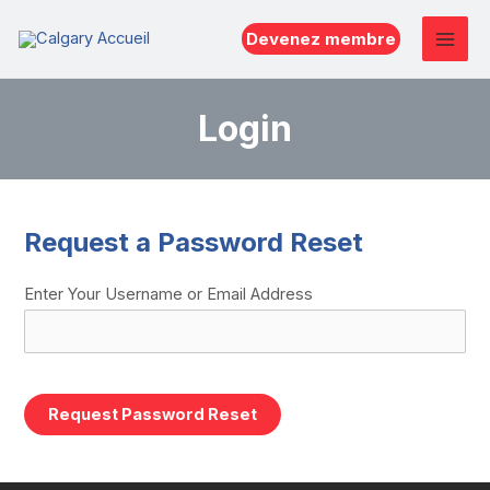
Aller
Devenez membre
au
Mai
contenu
Men
Login
Request a Password Reset
Enter Your Username or Email Address