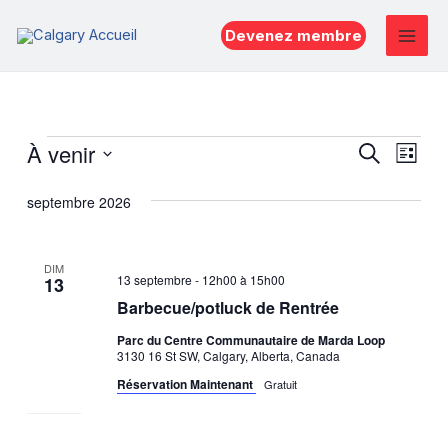
Aller
Devenez membre
au
Mai
contenu
Men
Évènements
Reche
Nav
À venir
Recherche
Liste
de
et
Sélectionnez
septembre 2026
vue
une
naviga
Évè
date.
de
DIM
vues
13 septembre - 12h00
à
15h00
13
Barbecue/potluck de Rentrée
Évène
Parc du Centre Communautaire de Marda Loop
3130 16 St SW, Calgary, Alberta, Canada
Réservation Maintenant
Gratuit