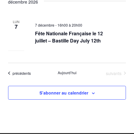
décembre 2026
LUN
7 décembre - 16h00
à
20h00
7
Fête Nationale Française le 12
juillet – Bastille Day July 12th
Évènements
Aujourd’hui
suivants
Évènements
précédents
S’abonner au calendrier