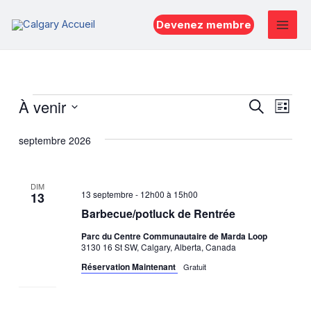
Aller
Devenez membre
au
Mai
contenu
Men
Évènements
Reche
Nav
À venir
Recherche
Liste
de
et
Sélectionnez
septembre 2026
vue
une
naviga
Évè
date.
de
DIM
vues
13 septembre - 12h00
à
15h00
13
Barbecue/potluck de Rentrée
Évène
Parc du Centre Communautaire de Marda Loop
3130 16 St SW, Calgary, Alberta, Canada
Réservation Maintenant
Gratuit