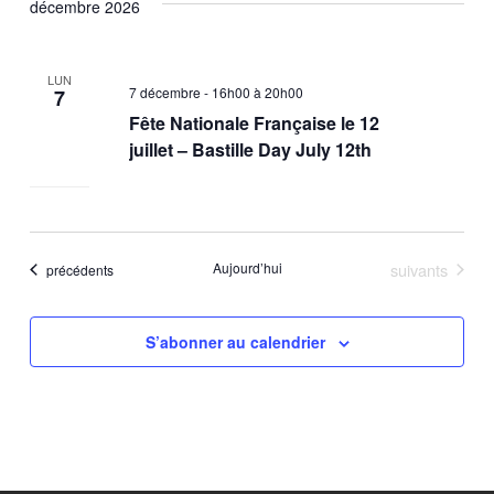
décembre 2026
LUN
7 décembre - 16h00
à
20h00
7
Fête Nationale Française le 12
juillet – Bastille Day July 12th
Évènements
Aujourd’hui
suivants
Évènements
précédents
S’abonner au calendrier